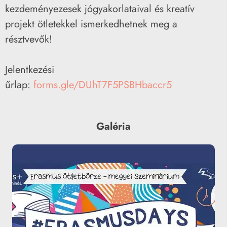
kezdeményezesek jógyakorlataival és kreatív
projekt ötletekkel ismerkedhetnek meg a
résztvevők!
Jelentkezési
űrlap:
forms.gle/DUhT7F5PSBHbaccr5
Galéria