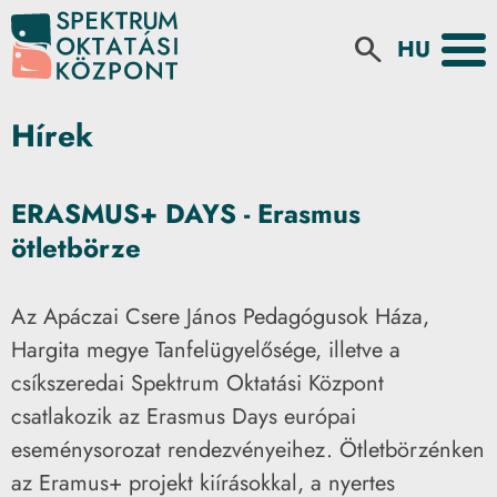
Select your la
search
Hírek
ERASMUS+ DAYS - Erasmus
ötletbörze
Az Apáczai Csere János Pedagógusok Háza,
Hargita megye Tanfelügyelősége, illetve a
csíkszeredai Spektrum Oktatási Központ
csatlakozik az Erasmus Days európai
eseménysorozat rendezvényeihez. Ötletbörzénken
az Eramus+ projekt kiírásokkal, a nyertes