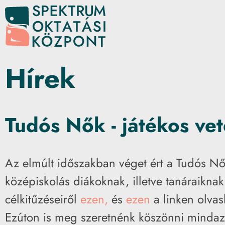
Hírek
Tudós Nők - játékos v
Az elmúlt időszakban véget ért a Tudós Nő
középiskolás diákoknak, illetve tanáraiknak 
célkitűzéseiről
ezen,
és
ezen
a linken olva
Ezúton is meg szeretnénk köszönni mindazo