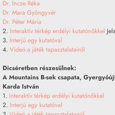
Dr. Incze Réka
Dr. Mara Gyöngyvér
Dr. Péter Mária
2.
Interaktív térkép erdélyi kutatónőkkel
Jel
3.
Interjú egy kutatóval
4.
Videó a játék tapasztalatairól
Dicséretben részesülnek:
A Mountains B-sek csapata, Gyergyóúj
Karda István
1.
Interaktív térkép erdélyi kutatónőkkel
2.
Interjú egy kutatóval
3.
Videó a játék tapasztalatairól