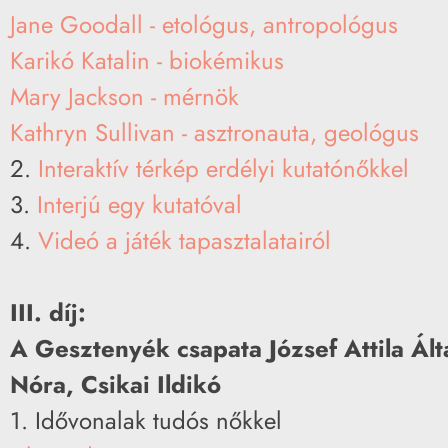
Jane Goodall - etológus, antropológus
Karikó Katalin - biokémikus
Mary Jackson - mérnök
Kathryn Sullivan - asztronauta, geológus
2.
Interaktív térkép erdélyi kutatónőkkel
3.
Interjú egy kutatóval
4.
Videó a játék tapasztalatairól
III. díj:
A Gesztenyék csapata József Attila Ál
Nóra, Csikai Ildikó
1. Idővonalak tudós nőkkel