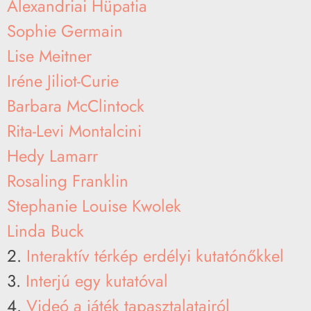
Alexandriai Hüpatia
Sophie Germain
Lise Meitner
Iréne Jiliot-Curie
Barbara McClintock
Rita-Levi Montalcini
Hedy Lamarr
Rosaling Franklin
Stephanie Louise Kwolek
Linda Buck
2.
Interaktív térkép erdélyi kutatónőkkel
3.
Interjú egy kutatóval
4.
Videó a játék tapasztalatairól