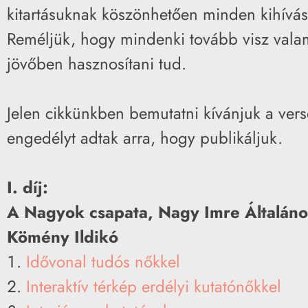
kitartásuknak köszönhetően minden kihívást 
Reméljük, hogy mindenki tovább visz vala
jövőben hasznosítani tud.
Jelen cikkünkben bemutatni kívánjuk a ver
engedélyt adtak arra, hogy publikáljuk.
I. díj:
A Nagyok csapata, Nagy Imre Általános
Kömény Ildikó
Idővonal tudós nőkkel
Interaktív térkép erdélyi kutatónőkkel