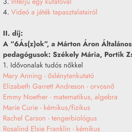
Interjú egy kutatóval
Videó a játék tapasztalatairól
II. díj:
A “6Ás(z)ok”, a Márton Áron Általános
pedagógusok: Székely Mária, Portik Zs
1. Idővonalak tudós nőkkel
Mary Anning - őslénytankutató
Elizabeth Garrett Andreson - orvosnő
Emmy Noether - matematikus, algebra
Marie Curie - kémikus/fizikus
Rachel Carson - tengerbiológus
Rosalind Elsie Franklin - kémikus