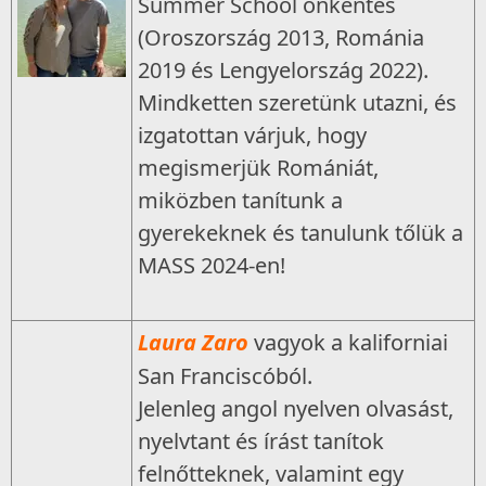
Summer School önkéntes
(Oroszország 2013, Románia
2019 és Lengyelország 2022).
Mindketten szeretünk utazni, és
izgatottan várjuk, hogy
megismerjük Romániát,
miközben tanítunk a
gyerekeknek és tanulunk tőlük a
MASS 2024-en!
Laura Zaro
vagyok a kaliforniai
San Franciscóból.
Jelenleg angol nyelven olvasást,
nyelvtant és írást tanítok
felnőtteknek, valamint egy