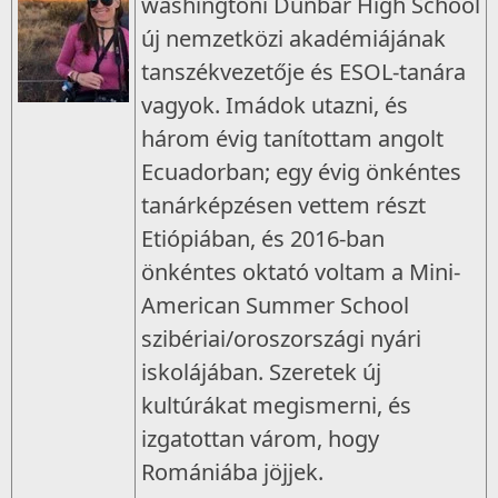
washingtoni Dunbar High School
új nemzetközi akadémiájának
tanszékvezetője és ESOL-tanára
vagyok. Imádok utazni, és
három évig tanítottam angolt
Ecuadorban; egy évig önkéntes
tanárképzésen vettem részt
Etiópiában, és 2016-ban
önkéntes oktató voltam a Mini-
American Summer School
szibériai/oroszországi nyári
iskolájában. Szeretek új
kultúrákat megismerni, és
izgatottan várom, hogy
Romániába jöjjek.