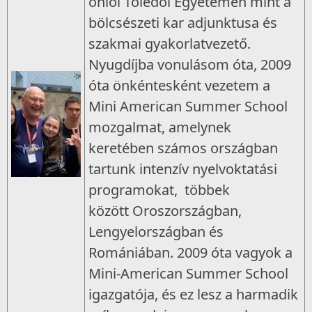
ohiói Toledói Egyetemen mint a
bölcsészeti kar adjunktusa és
szakmai gyakorlatvezető.
Nyugdíjba vonulásom óta, 2009
óta önkéntesként vezetem a
Mini American Summer School
mozgalmat, amelynek
keretében számos országban
tartunk intenzív nyelvoktatási
programokat, többek
között Oroszországban,
Lengyelországban és
Romániában. 2009 óta vagyok a
Mini-American Summer School
igazgatója, és ez lesz a harmadik