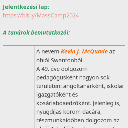
Jelentkezési lap:
https://bit.ly/MassCamp2024
A tanárok bemutatkozói:
A nevem
Kevin J. McQuade
az
ohiói Swantonból.
A 49. éve dolgozom
pedagógusként nagyon sok
területen: angoltanárként, iskolai
igazgatóként és
kosárlabdaedzőként. Jelenleg is,
nyugdíjas korom dacára,
részmunkaidőben dolgozom az