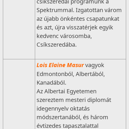
csíkszeredai programunk a
Spektrummal. Izgatottan várom
az újabb önkéntes csapatunkat
és azt, újra visszatérjek egyik
kedvenc városomba,
Csíkszeredába.
Lois Elaine Masur
vagyok
Edmontonból, Albertából,
Kanadából.
Az Albertai Egyetemen
szereztem mesteri diplomát
idegennyelv oktatás
módszertanából, és három
évtizedes tapasztalattal