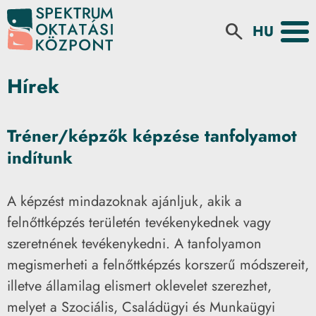
Select your la
search
Hírek
Tréner/képzők képzése tanfolyamot
indítunk
A képzést mindazoknak ajánljuk, akik a
felnőttképzés területén tevékenykednek vagy
szeretnének tevékenykedni. A tanfolyamon
megismerheti a felnőttképzés korszerű módszereit,
illetve államilag elismert oklevelet szerezhet,
melyet a Szociális, Családügyi és Munkaügyi