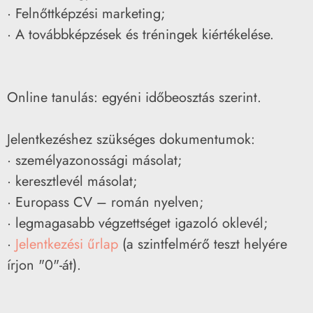
· Felnőttképzési marketing;
· A továbbképzések és tréningek kiértékelése.
Online tanulás: egyéni időbeosztás szerint.
Jelentkezéshez szükséges dokumentumok:
· személyazonossági másolat;
· keresztlevél másolat;
· Europass CV – román nyelven;
· legmagasabb végzettséget igazoló oklevél;
·
Jelentkezési űrlap
(a szintfelmérő teszt helyére
írjon "0"-át).