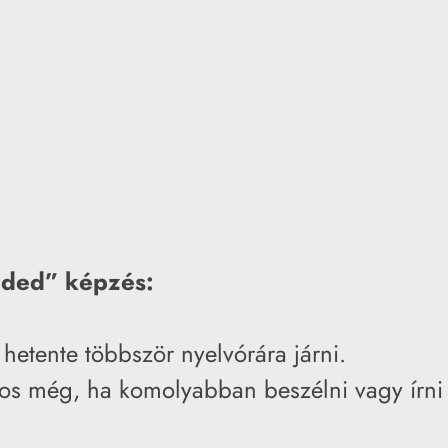
ended” képzés:
hetente többször nyelvórára járni.
os még, ha komolyabban beszélni vagy írni