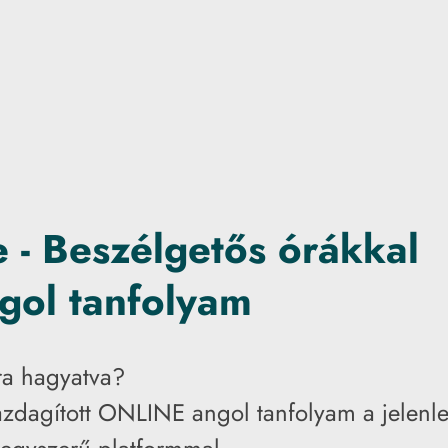
 - Beszélgetős órákkal
gol tanfolyam
ra hagyatva?
azdagított ONLINE angol tanfolyam a jelenl