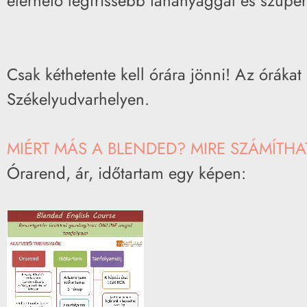
elérhető legfrissebb tananyaggal és szupe
Csak kéthetente kell órára jönni! Az órákat
Székelyudvarhelyen.
MIÉRT MÁS A BLENDED? MIRE SZÁMÍTHAT?
Órarend, ár, időtartam egy képen: