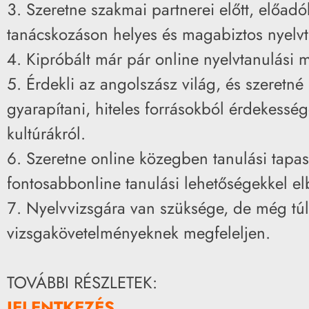
Szeretne szakmai partnerei előtt, előadó
tanácskozáson helyes és magabiztos nyelvt
Kipróbált már pár online nyelvtanulási 
Érdekli az angolszász világ, és szeretné
gyarapítani, hiteles forrásokból érdekessé
kultúrákról.
Szeretne online közegben tanulási tapas
fontosabbonline tanulási lehetőségekkel e
Nyelvvizsgára van szüksége, de még túl
vizsgakövetelményeknek megfeleljen.
TOVÁBBI RÉSZLETEK:
JELENTKEZÉS