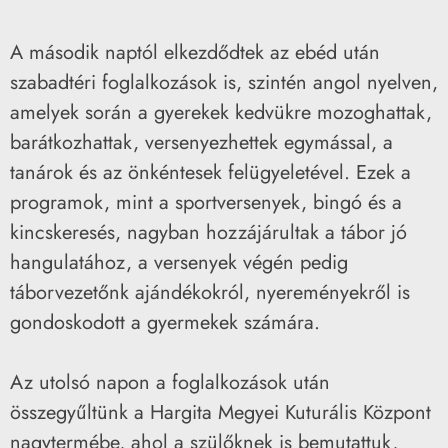
A második naptól elkezdődtek az ebéd után
szabadtéri foglalkozások is, szintén angol nyelven,
amelyek során a gyerekek kedvükre mozoghattak,
barátkozhattak, versenyezhettek egymással, a
tanárok és az önkéntesek felügyeletével. Ezek a
programok, mint a sportversenyek, bingó és a
kincskeresés, nagyban hozzájárultak a tábor jó
hangulatához, a versenyek végén pedig
táborvezetőnk ajándékokról, nyereményekről is
gondoskodott a gyermekek számára.
Az utolsó napon a foglalkozások után
összegyűltünk a Hargita Megyei Kuturális Központ
nagytermébe, ahol a szülőknek is bemutattuk,