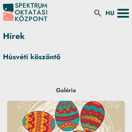
Select your la
search
Hírek
Húsvéti köszöntő
Galéria