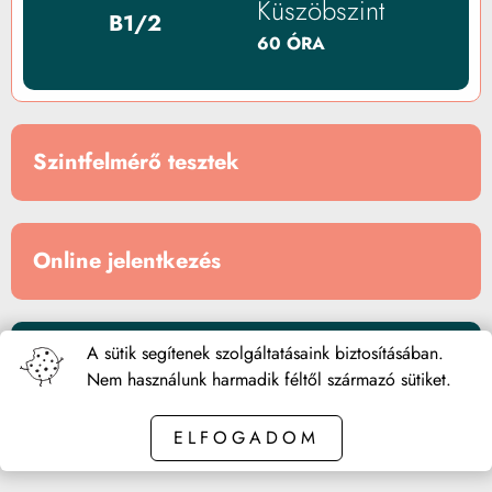
Küszöbszint
B1/2
60 ÓRA
Szintfelmérő tesztek
Online jelentkezés
A sütik segítenek szolgáltatásaink biztosításában.
Vizsgák és Vizsgafelkészítő
Nem használunk harmadik féltől származó sütiket.
ELFOGADOM
<< Vissza