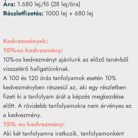
Ára
:
1.680 lej/fő (28 lej/óra)
Részletfizetés
:
1000 lej + 680 lej
Kedvezmények:
10%-os kedvezmény:
10%-os kedvezményt ajánlunk az előző tanévből
visszatérő hallgatóinknak.
A 100 és 120 órás tanfolyamok esetén 10%
kedvezményben részesül az, aki egy részletben
fizeti ki a tanfolyam árát a képzés megkezdése
előtt. A rövidebb tanfolyamokra nem érvényes ez
a kedvezmény.
15% -os kedvezmény:
Aki két tanfolyamra iratkozik, tanfolyamonként