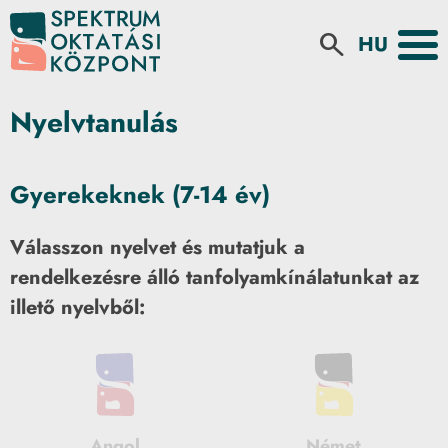
Select your la
search
Nyelvtanulás
Gyerekeknek (7-14 év)
Válasszon nyelvet és mutatjuk a
rendelkezésre álló tanfolyamkínálatunkat az
illető nyelvből:
Angol
Német