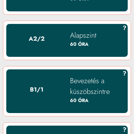
?
Alapszint
A2/2
60 ÓRA
?
Bevezetés a
B1/1
küszöbszintre
60 ÓRA
?