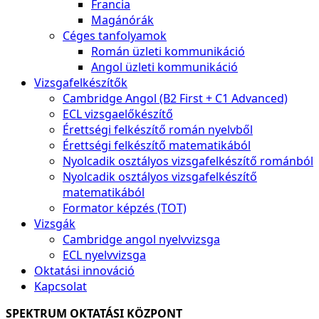
Francia
Magánórák
Céges tanfolyamok
Román üzleti kommunikáció
Angol üzleti kommunikáció
Vizsgafelkészítők
Cambridge Angol (B2 First + C1 Advanced)
ECL vizsgaelőkészítő
Érettségi felkészítő román nyelvből
Érettségi felkészítő matematikából
Nyolcadik osztályos vizsgafelkészítő románból
Nyolcadik osztályos vizsgafelkészítő
matematikából
Formator képzés (TOT)
Vizsgák
Cambridge angol nyelvvizsga
ECL nyelvvizsga
Oktatási innováció
Kapcsolat
SPEKTRUM OKTATÁSI KÖZPONT