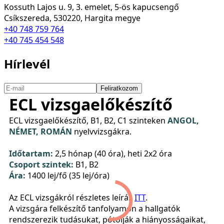
Kossuth Lajos u. 9, 3. emelet, 5-ös kapucsengő
Csíkszereda, 530220, Hargita megye
+40 748 759 764
+40 745 454 548
Hírlevél
Feliratkozom
ECL vizsgaelőkészítő
ECL vizsgaelőkészítő, B1, B2, C1 szinteken
ANGOL,
NÉMET, ROMÁN
nyelvvizsgákra.
Időtartam:
2,5 hónap (40 óra), heti 2x2 óra
Csoport szintek:
B1, B2
Ára:
1400 lej/fő (35 lej/óra)
Az ECL vizsgákról részletes leírás
ITT
.
A vizsgára felkészítő tanfolyamon a hallgatók
rendszerezik tudásukat, pótolják a hiányosságaikat,