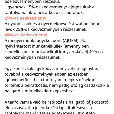
os kedvezményben részesül.
Ugyancsak 15%-os kedvezményre jogosultak a
tanfolyamainkra beiratkozó családtagok.
25%-os kedvezmény:
A nyugdíjasok és a gyermeknevelési szabadságon
lévők 25%-os kedvezményben részesülnek.
40%- os kedvezmény:
A megyei munkaügyi központ (AJOFM) által
nyilvántartott munkanélküliek (amennyiben
rendelkeznek munkanélküli könyvecskével) 40%-os
kedvezményben részesülnek.
Egyszerre csak egy kedvezmény vehető igénybe,
továbbá a kedvezmények abban az esetben
igényelhetőek, ha a tanfolyam megkezdésekor
történik a beiratkozás, nem pedig utólag csatlakozik a
hallgató a már elkezdett képzéshez.
A tanfolyamra való beiratkozás a hallgatói tájékoztató
elolvasásával, a jelentkezési lap kitöltésével, a
tanfolyam szabályzat és adatkezelési útmutató