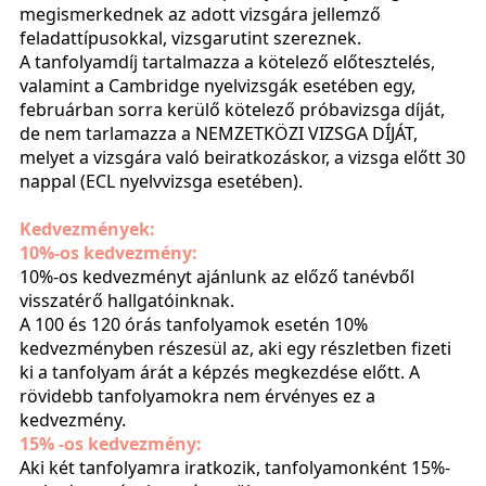
megismerkednek az adott vizsgára jellemző
feladattípusokkal, vizsgarutint szereznek.
A tanfolyamdíj tartalmazza a kötelező előtesztelés,
valamint a Cambridge nyelvizsgák esetében egy,
februárban sorra kerülő kötelező próbavizsga díját,
de nem tarlamazza a NEMZETKÖZI VIZSGA DÍJÁT,
melyet a vizsgára való beiratkozáskor, a vizsga előtt 30
nappal (ECL nyelvvizsga esetében).
Kedvezmények:
10%-os kedvezmény:
10%-os kedvezményt ajánlunk az előző tanévből
visszatérő hallgatóinknak.
A 100 és 120 órás tanfolyamok esetén 10%
kedvezményben részesül az, aki egy részletben fizeti
ki a tanfolyam árát a képzés megkezdése előtt. A
rövidebb tanfolyamokra nem érvényes ez a
kedvezmény.
15% -os kedvezmény:
Aki két tanfolyamra iratkozik, tanfolyamonként 15%-