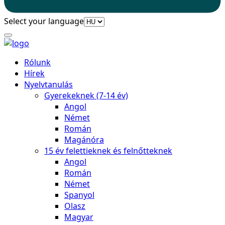
Select your language
Rólunk
Hírek
Nyelvtanulás
Gyerekeknek (7-14 év)
Angol
Német
Román
Magánóra
15 év felettieknek és felnőtteknek
Angol
Román
Német
Spanyol
Olasz
Magyar